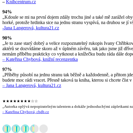
–
Knihcentrum.cz
94%
„Kdoule se mi na první dojem zdály trochu jiné a také mě zarážel obyče
horké, protože hrdinka sice na jednu stranu vyspívá, na druhou se jí v
-Jana Langerová, kultura21.cz
90%
„Je to zase starý dobrý a velice rozpoznatelný rukopis Ivany Chřibko
aktérů se dozvídáme skoro až v úplném závěru, tak jako jsme již dřív
nemám příběhu prakticky co vytknout a knížečku budu ráda dále dop
– Kateřina Chybová, knižní recenzentka
97%
„Příběhy působí na jednu stranu tak běžně a každodenně, a přitom jde
budete moc rádi vracet. Přesně taková ta kniha, kterou si chcete číst
– Jana Langerová, kultura21.cz
★★★★★★★★☆☆
„Autorka oplývá nepopiratelným talentem a dokáže jednoduchými zápletkami na p
– Kateřina Chybová, cbdb.cz