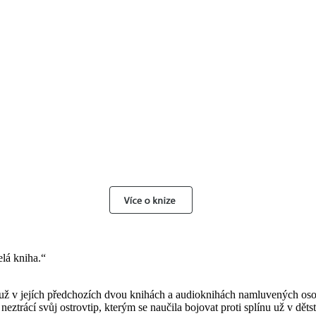
lá kniha.“
ři už v jejích předchozích dvou knihách a audioknihách namluvených os
ztrácí svůj ostrovtip, kterým se naučila bojovat proti splínu už v dětst