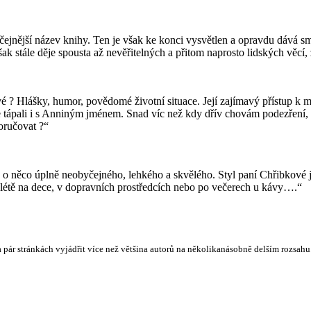
jnější název knihy. Ten je však ke konci vysvětlen a opravdu dává smysl 
šak stále děje spousta až nevěřitelných a přitom naprosto lidských věcí,
vé ? Hlášky, humor, povědomé životní situace. Její zajímavý přístup k
e tápali i s Anniným jménem. Snad víc než kdy dřív chovám podezření, že
oručovat ?“
 o něco úplně neobyčejného, lehkého a skvělého. Styl paní Chřibkové je
 v létě na dece, v dopravních prostředcích nebo po večerech u kávy….“
ár stránkách vyjádřit více než většina autorů na několikanásobně delším rozsahu