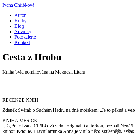
Ivana Chřibková
Autor
Knihy
Blog
Novinky
Fotogalerie
Kontakt
Cesta z Hrobu
Kniha byla nominována na Magnesii Literu.
RECENZE KNIH
Zdeněk Svěrák o Suchém Hadru na dně mořském: „Je to pěkná a vese
KNIHA MĚSÍCE
„To, že je Ivana Chřibková velmi originální autorkou, poznali čtená
knihou Kdoule. Hlavní hrdinka Anna je v ní o něco zkušenější, avšak ne