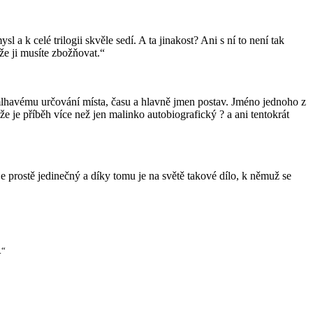
a k celé trilogii skvěle sedí. A ta jinakost? Ani s ní to není tak
 že ji musíte zbožňovat.“
 mlhavému určování místa, času a hlavně jmen postav. Jméno jednoho z
 je příběh více než jen malinko autobiografický ? a ani tentokrát
 prostě jedinečný a díky tomu je na světě takové dílo, k němuž se
.“