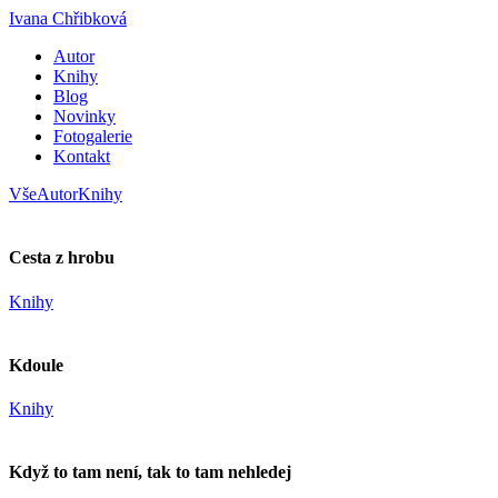
Ivana Chřibková
Autor
Knihy
Blog
Novinky
Fotogalerie
Kontakt
Vše
Autor
Knihy
Cesta z hrobu
Knihy
Kdoule
Knihy
Když to tam není, tak to tam nehledej