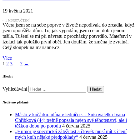
19 května 2021
< 1
MINUTA ČTENÍ
Včera jsem se na sebe poprvé v životě nepodívala do zrcadla, když
jsem opouštěla dům. To, jak vypadám, jsem celou dobu jenom
tušila. Tušení se mi při návratu z procházky potvrdilo. Mateřství v
izolaci tak položilo první obět. Jen doufám, že změna je zvratná.
Celý sloupek na marianne.cz
Více
1
2
3
…
7
→
Hledat
Vyhledávání
Nedávno přidané
Máslo v kočárku, plína v ledničce… Spisovatelka Ivana
Chřibková (44) trefně popsala nejen své těhotenství, ale i
těžkou dobu po porodu
4 června 2025
„Humor je specifická záležitost a člověk musí mít k čtení
mých knih nějaké předpoklady“
4 června 2025