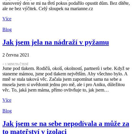
stanovený den se mi na třetí pokus podařilo opustit dům. Bez dítěte,
ale ne bez výčitek. Celý sloupek na marianne.cz
Více
Blog
Jak jsem jela na nádraží v pyžamu
2 června 2021
< 1
MINUTA ČTENÍ
Jsme pod tlakem. Rodičů, okolí, okolností, partnerů i sebe. Když se
staneme mámou, jsme pod tlakem největším. Aby všechno bylo. A
mně se stala taková věc. Začala jsem zapomínat sama na sebe a
musela jsem si uvědomit jednu pro mě, ale i pro Aniku, důležitou
věc. To, jaká jsem máma, přímo ovlivňuje to, jak jsem…
Více
Blog
Jak jsem se na sebe nepodívala a může za
to mateřství v izolaci