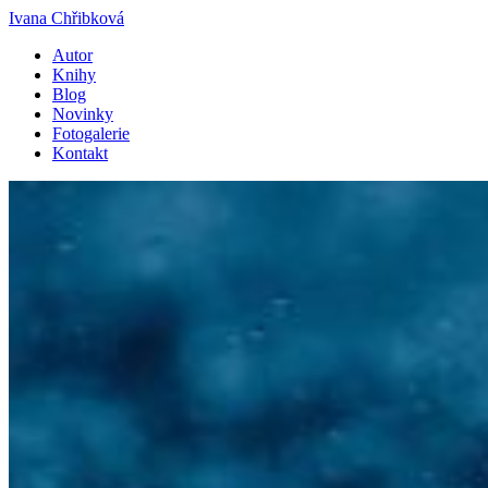
Ivana Chřibková
Autor
Knihy
Blog
Novinky
Fotogalerie
Kontakt