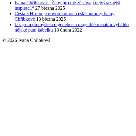
Ivana Chřibková: „Ženy pro mě zůstávají nejvýraznější
inspirací.“
27 března 2025
Cesta z Hrobu je novou knihou české autorky Ivany
Chřibkové
13 března 2025
Jak jsem přemýšlela o genetice a moje dítě mezitím vybalilo
nějaké paní kabelku
18 února 2022
© 2026 Ivana Chřibková