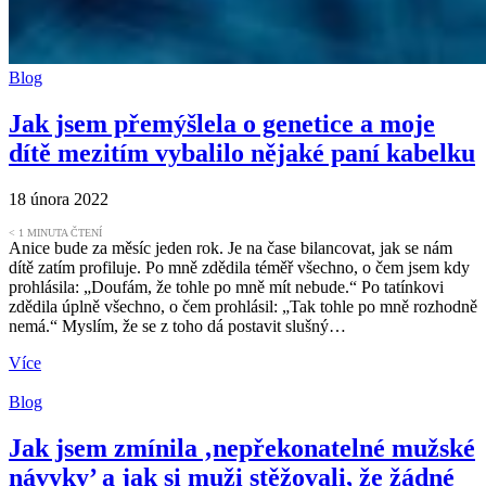
Blog
Jak jsem přemýšlela o genetice a moje
dítě mezitím vybalilo nějaké paní kabelku
18 února 2022
< 1
MINUTA ČTENÍ
Anice bude za měsíc jeden rok. Je na čase bilancovat, jak se nám
dítě zatím profiluje. Po mně zdědila téměř všechno, o čem jsem kdy
prohlásila: „Doufám, že tohle po mně mít nebude.“ Po tatínkovi
zdědila úplně všechno, o čem prohlásil: „Tak tohle po mně rozhodně
nemá.“ Myslím, že se z toho dá postavit slušný…
Více
Blog
Jak jsem zmínila ‚nepřekonatelné mužské
návyky’ a jak si muži stěžovali, že žádné