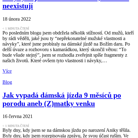
neexistují
18 února 2022
< 1
MINUTA ČTENÍ
Po posledním blogu jsem obdržela několik stížností. Od mužů, kteří
by rádi věděli, jaké jsou ty “nepřekonatelné mužské vlastnosti a
návyky”, které jsme probíraly na dámské jízdě na Božím daru. Po
delší úvaze a rozhovoru s kamarádkou, který skončil větou: “To
bude všude stejný”, jsem se rozhodla zveřejnit spíše fragmenty z
našich životů. Které ovšem tyto vlastnosti i návyky,…
Více
Blog
Jak vypadá dámská jízda 9 měsíců po
porodu aneb (Z)matky venku
16 června 2021
< 1
MINUTA ČTENÍ
Byly dny, kdy jsem se na dámskou jízdu po narození Aniky těšila.
Byly dny, kdy jsem rozepisovala zprávu, že svou účast ruším. Ve