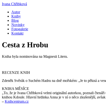
Ivana Chřibková
Autor
Knihy
Blog
Novinky
Fotogalerie
Kontakt
Cesta z Hrobu
Kniha byla nominována na Magnesii Literu.
RECENZE KNIH
Zdeněk Svěrák o Suchém Hadru na dně mořském: „Je to pěkná a vese
KNIHA MĚSÍCE
„To, že je Ivana Chřibková velmi originální autorkou, poznali čtená
knihou Kdoule. Hlavní hrdinka Anna je v ní o něco zkušenější, avšak ne
–
Knihcentrum.cz