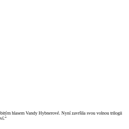
obitým hlasem Vandy Hybnerové. Nyní završila svou volnou trilogii
ví.“