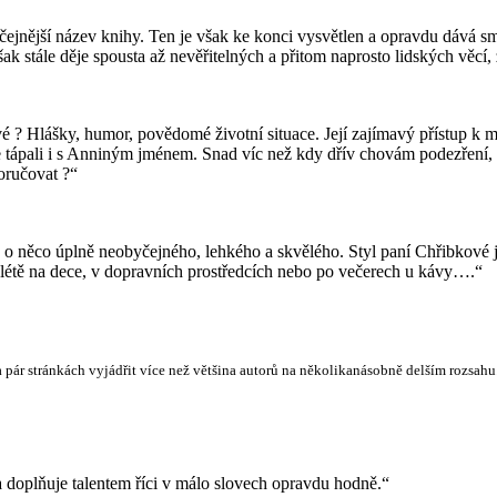
jnější název knihy. Ten je však ke konci vysvětlen a opravdu dává smysl 
šak stále děje spousta až nevěřitelných a přitom naprosto lidských věcí,
vé ? Hlášky, humor, povědomé životní situace. Její zajímavý přístup k
e tápali i s Anniným jménem. Snad víc než kdy dřív chovám podezření, že
oručovat ?“
 o něco úplně neobyčejného, lehkého a skvělého. Styl paní Chřibkové je
 v létě na dece, v dopravních prostředcích nebo po večerech u kávy….“
ár stránkách vyjádřit více než většina autorů na několikanásobně delším rozsahu
ka doplňuje talentem říci v málo slovech opravdu hodně.“