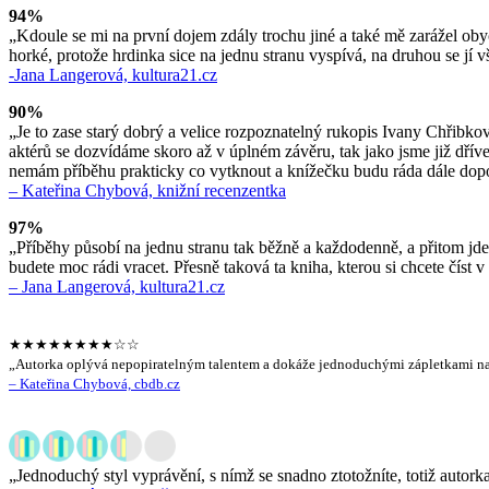
94%
„Kdoule se mi na první dojem zdály trochu jiné a také mě zarážel obyče
horké, protože hrdinka sice na jednu stranu vyspívá, na druhou se jí v
-Jana Langerová, kultura21.cz
90%
„Je to zase starý dobrý a velice rozpoznatelný rukopis Ivany Chřibko
aktérů se dozvídáme skoro až v úplném závěru, tak jako jsme již dřív
nemám příběhu prakticky co vytknout a knížečku budu ráda dále dop
– Kateřina Chybová, knižní recenzentka
97%
„Příběhy působí na jednu stranu tak běžně a každodenně, a přitom jde
budete moc rádi vracet. Přesně taková ta kniha, kterou si chcete číst
– Jana Langerová, kultura21.cz
★★★★★★★★☆☆
„Autorka oplývá nepopiratelným talentem a dokáže jednoduchými zápletkami na p
– Kateřina Chybová, cbdb.cz
„Jednoduchý styl vyprávění, s nímž se snadno ztotožníte, totiž autor