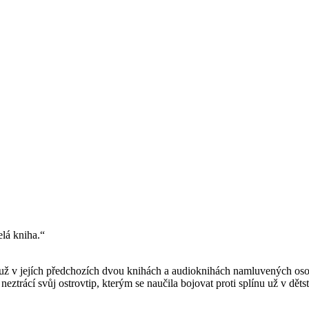
lá kniha.“
ři už v jejích předchozích dvou knihách a audioknihách namluvených os
ztrácí svůj ostrovtip, kterým se naučila bojovat proti splínu už v dětst