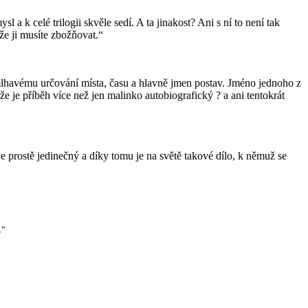
a k celé trilogii skvěle sedí. A ta jinakost? Ani s ní to není tak
 že ji musíte zbožňovat.“
 mlhavému určování místa, času a hlavně jmen postav. Jméno jednoho z
 je příběh více než jen malinko autobiografický ? a ani tentokrát
 prostě jedinečný a díky tomu je na světě takové dílo, k němuž se
.“