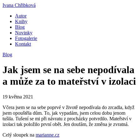
Ivana Chřibková
Autor
Knihy
Blog
Novinky
Fotogalerie
Kontakt
Blog
Jak jsem se na sebe nepodívala
a může za to mateřství v izolaci
19 května 2021
Včera jsem se na sebe poprvé v životě nepodívala do zrcadla, když
jsem opouštěla dům. To, jak vypadám, jsem celou dobu jenom
tušila. Tušení se mi při návratu z procházky potvrdilo. Mateřství v
izolaci tak položilo první obět. Jen doufám, že změna je zvratná.
Celý sloupek na
marianne.cz