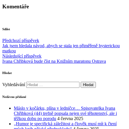
Komentáře
Sdílet
Předchozí příspěvek
Jak jsem hledala návod, abych se stala jen přiměřeně hysterickou
matkou
Následující příspěvek
Ivana Chřibková bude číst na Knižním maratonu Ostrava
Hledat
Vyhledávání
Nedávno přidané
Máslo v kočárku, plína v ledničce… Spisovatelka Ivana
Chřibková (44) trefně popsala nejen své těhotenství, ale i
těžkou dobu po porodu
4 června 2025
„Humor je specifická záležitost a člověk musí mít k čtení
mých knih nějaké předpoklady“
4 června 2025