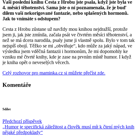
Vaši poslední knihu Cesta z
Hrobu jste psala, když jste byla ve
4. měsí
ci t
ěhotenství. Sama jste o ní poznamenala, že je buď
dí
lem va
ší nekorigovan
é
fantazie, nebo splašený
ch hormon
ů.
Jak to vnímáte s odstupem?
Cesta z Hrobu zůstane už navždy mou knihou nejdražší, protože
jsem ji, jak jste zmínila, začala psát ve čtvrtém měsíci těhotenství, a
než se má dcera narodila, psaly jsme ji vlastně spolu. Bylo v tom tak
nejspíš obojí. Těžko se mi „obviňuje“, kdo může za jaký nápad, ve
výsledku jsem vděčná fantazii i hormonům, že mi dopomohly ke
vzniku mé čtvrté knihy, kde je zase na prvním místě humor. I když
je kniha opět o neveselých věcech.
Celý rozhovor pro maminka.cz si můžete přečíst zde.
Komentáře
Sdílet
Předchozí příspěvek
„Humor je specifická záležitost a člověk musí mít k čtení mých knih
nějaké předpoklady“